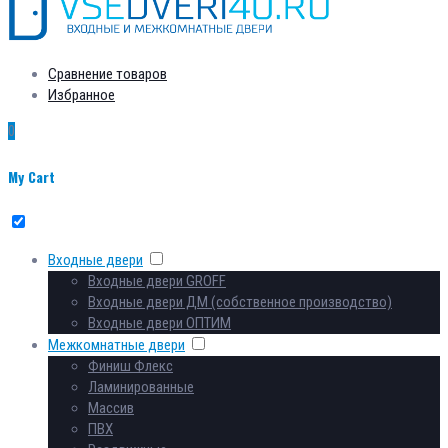
Сравнение товаров
Избранное
0
My Cart
Входные двери
Входные двери GROFF
Входные двери ДМ (собственное производство)
Входные двери ОПТИМ
Межкомнатные двери
Финиш Флекс
Ламинированные
Массив
ПВХ