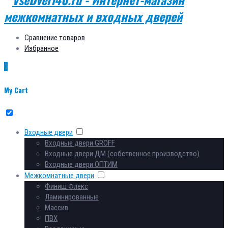
Сравнение товаров
Избранное
0
My Cart
Входные двери
Входные двери GROFF
Входные двери ДМ (собственное производство)
Входные двери ОПТИМ
Межкомнатные двери
Финиш Флекс
Ламинированные
Массив
ПВХ