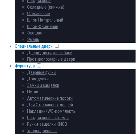
Раздвижные
Складные (книжка)
Стеклянные
Шпон Натуральный
Шпон Файн-лайн
Экошпон
Эмаль
Специальные двери
Двери для сауны и бани
Противопожарные двери
Фурнитура
Дверные ручки
Доводчики
Замки и защелки
Петли
Автоматические пороги
Для Стеклянных дверей
Накладки/WC-комплекты
Раздвижные системы
Ручки-защелки KNOB
Упоры дверные