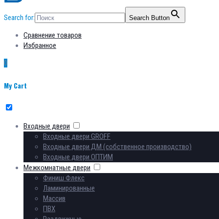
Search for:
Search Button
Сравнение товаров
Избранное
0
My Cart
Входные двери
Входные двери GROFF
Входные двери ДМ (собственное производство)
Входные двери ОПТИМ
Межкомнатные двери
Финиш Флекс
Ламинированные
Массив
ПВХ
Раздвижные