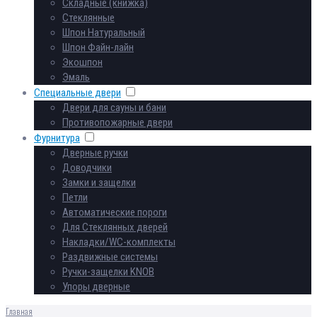
Складные (книжка)
Стеклянные
Шпон Натуральный
Шпон Файн-лайн
Экошпон
Эмаль
Специальные двери
Двери для сауны и бани
Противопожарные двери
Фурнитура
Дверные ручки
Доводчики
Замки и защелки
Петли
Автоматические пороги
Для Стеклянных дверей
Накладки/WC-комплекты
Раздвижные системы
Ручки-защелки KNOB
Упоры дверные
Главная