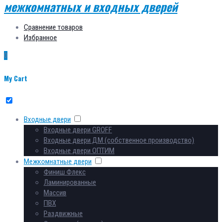
Сравнение товаров
Избранное
0
My Cart
Входные двери
Входные двери GROFF
Входные двери ДМ (собственное производство)
Входные двери ОПТИМ
Межкомнатные двери
Финиш Флекс
Ламинированные
Массив
ПВХ
Раздвижные