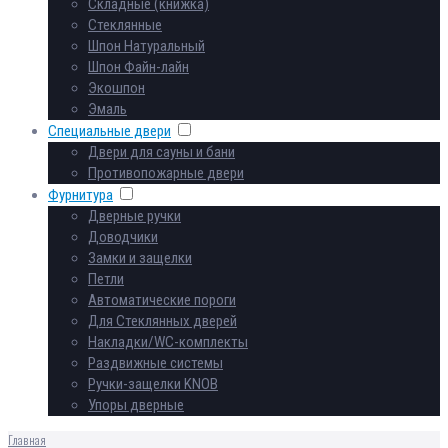
Складные (книжка)
Стеклянные
Шпон Натуральный
Шпон Файн-лайн
Экошпон
Эмаль
Специальные двери
Двери для сауны и бани
Противопожарные двери
Фурнитура
Дверные ручки
Доводчики
Замки и защелки
Петли
Автоматические пороги
Для Стеклянных дверей
Накладки/WC-комплекты
Раздвижные системы
Ручки-защелки KNOB
Упоры дверные
Главная