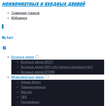
Сравнение товаров
Избранное
0
My Cart
Входные двери
Входные двери GROFF
Входные двери ДМ (собственное производство)
Входные двери ОПТИМ
Межкомнатные двери
Финиш Флекс
Ламинированные
Массив
ПВХ
Раздвижные