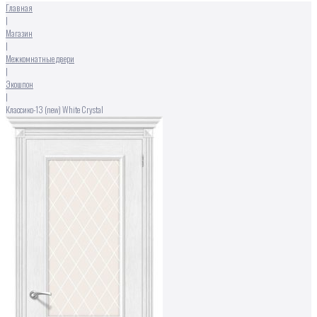
Главная
|
Магазин
|
Межкомнатные двери
|
Экошпон
|
Классико-13 (new) White Сrystal