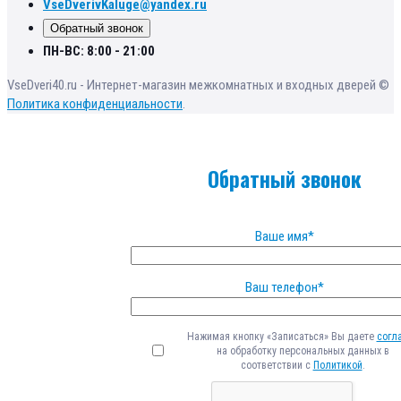
VseDverivKaluge@yandex.ru
Обратный звонок
ПН-ВС: 8:00 - 21:00
VseDveri40.ru - Интернет-магазин межкомнатных и входных дверей ©
Политика конфиденциальности
.
Обратный звонок
Ваше имя*
Ваш телефон*
Нажимая кнопку «Записаться» Вы даете
согл
на обработку персональных данных в
соответствии с
Политикой
.