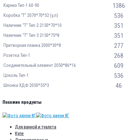
1386
Карниз Тип-1 60-90
536
Коробка “Т” 2070*70*32 (у,п)
351
Наличник “Т” Тип-2 2150*70*10
351
Наличник “Т” Тип-3 2150*75*8
277
Притворная планка 2000*30*8
268
Розетка Тип-1
609
Соединительный элемент 2050*86*16
536
Цоколь Тип-1
46
Шпонка ХДФ 2050*55*3
Похожие продукты
Для ванной и туалета
Купе