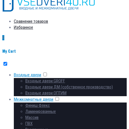
Сравнение товаров
Избранное
0
My Cart
Входные двери
Входные двери GROFF
Входные двери ДМ (собственное производство)
Входные двери ОПТИМ
Межкомнатные двери
Финиш Флекс
Ламинированные
Массив
ПВХ