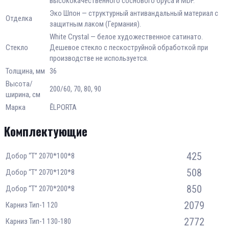
высококачественного соснового бруса и MDF.
Эко Шпон — структурный антивандальный материал с
Отделка
защитным лаком (Германия).
White Сrystal — белое художественное сатинато.
Стекло
Дешевое стекло с пескоструйной обработкой при
производстве не используется.
Толщина, мм
36
Высота/
200/60, 70, 80, 90
ширина, см
Марка
ĒLPORTA
Комплектующие
425
Добор “Т” 2070*100*8
508
Добор “Т” 2070*120*8
850
Добор “Т” 2070*200*8
2079
Карниз Тип-1 120
2772
Карниз Тип-1 130-180