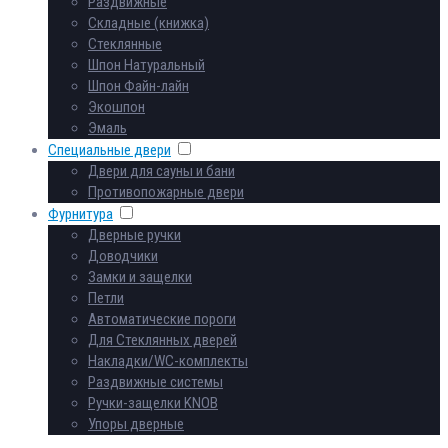
Раздвижные
Складные (книжка)
Стеклянные
Шпон Натуральный
Шпон Файн-лайн
Экошпон
Эмаль
Специальные двери
Двери для сауны и бани
Противопожарные двери
Фурнитура
Дверные ручки
Доводчики
Замки и защелки
Петли
Автоматические пороги
Для Стеклянных дверей
Накладки/WC-комплекты
Раздвижные системы
Ручки-защелки KNOB
Упоры дверные