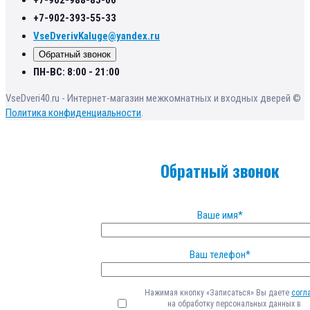
+7-902-393-55-33
VseDverivKaluge@yandex.ru
Обратный звонок
ПН-ВС: 8:00 - 21:00
VseDveri40.ru - Интернет-магазин межкомнатных и входных дверей ©
Политика конфиденциальности
.
Обратный звонок
Ваше имя*
Ваш телефон*
Нажимая кнопку «Записаться» Вы даете
согл
на обработку персональных данных в