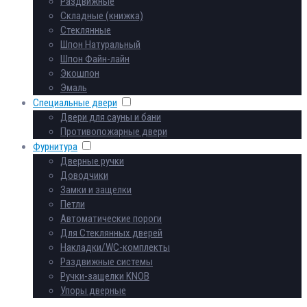
Раздвижные
Складные (книжка)
Стеклянные
Шпон Натуральный
Шпон Файн-лайн
Экошпон
Эмаль
Специальные двери
Двери для сауны и бани
Противопожарные двери
Фурнитура
Дверные ручки
Доводчики
Замки и защелки
Петли
Автоматические пороги
Для Стеклянных дверей
Накладки/WC-комплекты
Раздвижные системы
Ручки-защелки KNOB
Упоры дверные