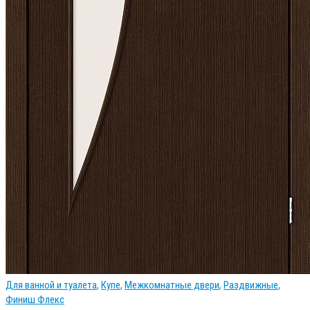
Для ванной и туалета
,
Купе
,
Межкомнатные двери
,
Раздвижные
,
Финиш Флекс