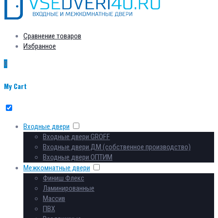
Сравнение товаров
Избранное
0
My Cart
Входные двери
Входные двери GROFF
Входные двери ДМ (собственное производство)
Входные двери ОПТИМ
Межкомнатные двери
Финиш Флекс
Ламинированные
Массив
ПВХ