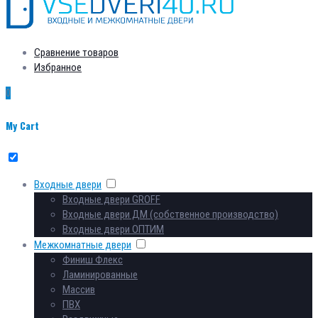
Сравнение товаров
Избранное
0
My Cart
Входные двери
Входные двери GROFF
Входные двери ДМ (собственное производство)
Входные двери ОПТИМ
Межкомнатные двери
Финиш Флекс
Ламинированные
Массив
ПВХ