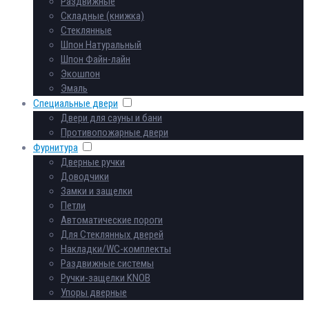
Раздвижные
Складные (книжка)
Стеклянные
Шпон Натуральный
Шпон Файн-лайн
Экошпон
Эмаль
Специальные двери
Двери для сауны и бани
Противопожарные двери
Фурнитура
Дверные ручки
Доводчики
Замки и защелки
Петли
Автоматические пороги
Для Стеклянных дверей
Накладки/WC-комплекты
Раздвижные системы
Ручки-защелки KNOB
Упоры дверные