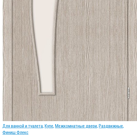
Для ванной и туалета
,
Купе
,
Межкомнатные двери
,
Раздвижные
,
Финиш Флекс