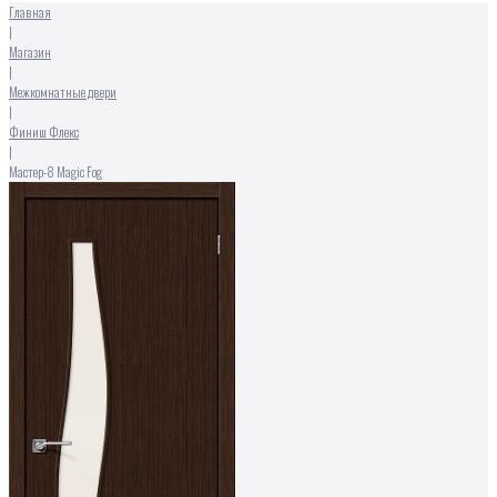
Главная
|
Магазин
|
Межкомнатные двери
|
Финиш Флекс
|
Мастер-8 Magic Fog