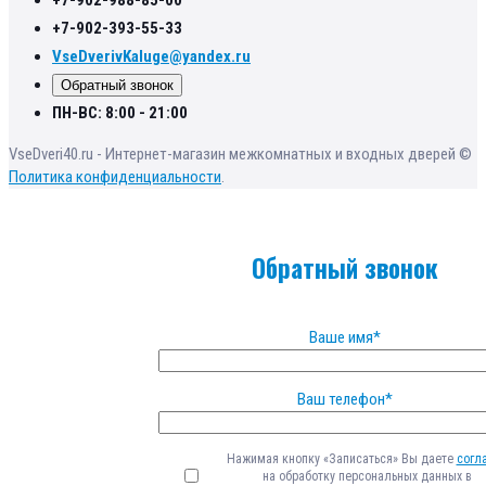
+7-902-393-55-33
VseDverivKaluge@yandex.ru
Обратный звонок
ПН-ВС: 8:00 - 21:00
VseDveri40.ru - Интернет-магазин межкомнатных и входных дверей ©
Политика конфиденциальности
.
Обратный звонок
Ваше имя*
Ваш телефон*
Нажимая кнопку «Записаться» Вы даете
согл
на обработку персональных данных в