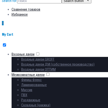
Search for:
Search Button
Сравнение товаров
Избранное
0
My Cart
Входные двери
Входные двери GROFF
Входные двери ДМ (собственное производство)
Входные двери ОПТИМ
Межкомнатные двери
Финиш Флекс
Ламинированные
Массив
ПВХ
Раздвижные
Складные (книжка)