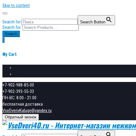
Skip to content
Search for:
Search Button
Search for:
Search
0
My Cart
Сравнение товаров
Избранное
+7-902-988-85-00
+7-902-393-55-33
ПН-ВС: 8:00 - 21:00
бесплатная доставка
VseDverivKaluge@yandex.ru
Обратный звонок