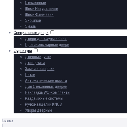
Стеклянные
Шпон Натуральный
Шпон Файн-лайн
Экошпон
Эмаль
Специальные двери
Двери для сауны и бани
Противопожарные двери
Фурнитура
Дверные ручки
Доводчики
Замки и защелки
Петли
Автоматические пороги
Для Стеклянных дверей
Накладки/WC-комплекты
Раздвижные системы
Ручки-защелки KNOB
Упоры дверные
Главная
|