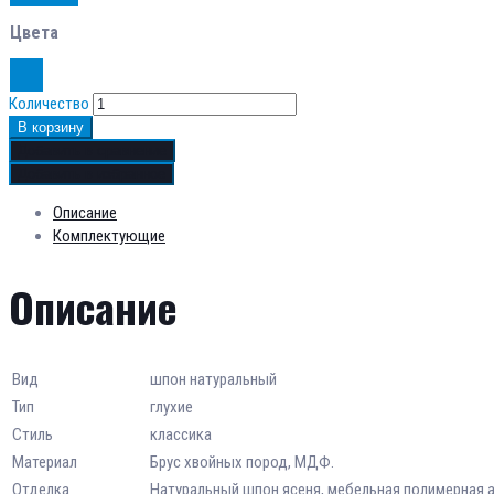
Цвета
Количество
В корзину
Добавить в сравнение
Добавить в избранное
Описание
Комплектующие
Описание
Вид
шпон натуральный
Тип
глухие
Стиль
классика
Материал
Брус хвойных пород, МДФ.
Отделка
Натуральный шпон ясеня, мебельная полимерная а