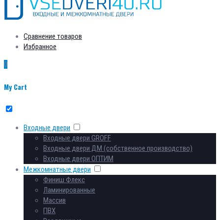
Сравнение товаров
Избранное
0
My Cart
Входные двери
Входные двери GROFF
Входные двери ДМ (собственное производство)
Входные двери ОПТИМ
Межкомнатные двери
Финиш Флекс
Ламинированные
Массив
ПВХ