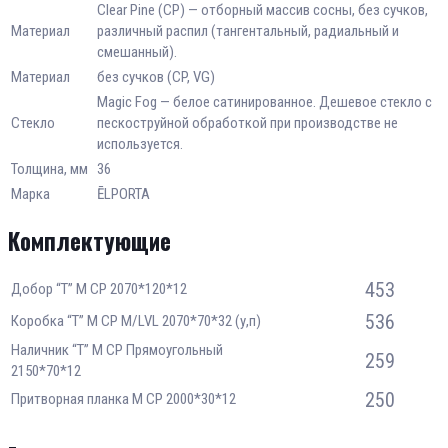
Clear Pine (CP) — отборный массив сосны, без сучков,
Материал
различный распил (тангентальный, радиальный и
смешанный).
Материал
без сучков (CP, VG)
Magic Fog — белое сатинированное. Дешевое стекло с
Стекло
пескоструйной обработкой при производстве не
используется.
Толщина, мм
36
Марка
ĒLPORTA
Комплектующие
453
Добор “Т” М CP 2070*120*12
536
Коробка “Т” М CP М/LVL 2070*70*32 (у,п)
Наличник “Т” М CP Прямоугольный
259
2150*70*12
250
Притворная планка М CP 2000*30*12