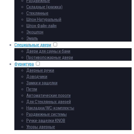
Раздвижные
Складные (книжка)
Стеклянные
Шпон Натуральный
Шпон Файн-лайн
Экошпон
Эмаль
Специальные двери
Двери для сауны и бани
Противопожарные двери
Фурнитура
Дверные ручки
Доводчики
Замки и защелки
Петли
Автоматические пороги
Для Стеклянных дверей
Накладки/WC-комплекты
Раздвижные системы
Ручки-защелки KNOB
Упоры дверные