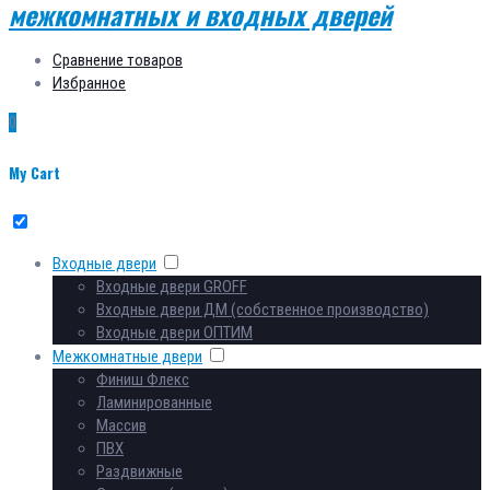
Сравнение товаров
Избранное
0
My Cart
Входные двери
Входные двери GROFF
Входные двери ДМ (собственное производство)
Входные двери ОПТИМ
Межкомнатные двери
Финиш Флекс
Ламинированные
Массив
ПВХ
Раздвижные