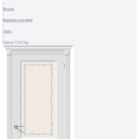
|
Магазин
|
Межкомнатные двери
|
Эмаль
|
Скинни-13 Аrt Худ.