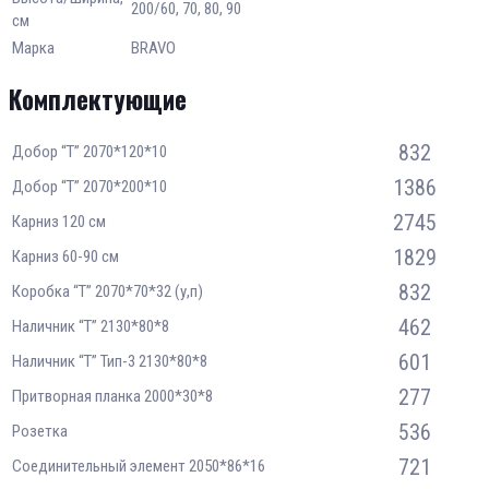
200/60, 70, 80, 90
см
Марка
BRAVO
Комплектующие
832
Добор “Т” 2070*120*10
1386
Добор “Т” 2070*200*10
2745
Карниз 120 см
1829
Карниз 60-90 см
832
Коробка “Т” 2070*70*32 (у,п)
462
Наличник “Т” 2130*80*8
601
Наличник “Т” Тип-3 2130*80*8
277
Притворная планка 2000*30*8
536
Розетка
721
Соединительный элемент 2050*86*16