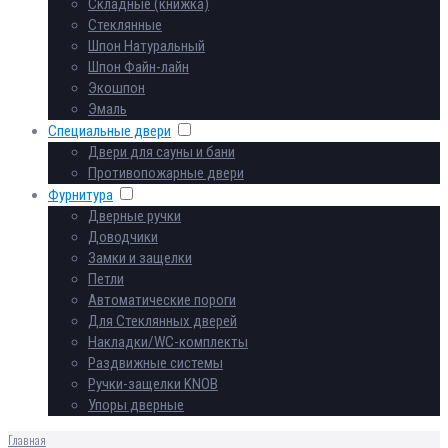
Складные (книжка)
Стеклянные
Шпон Натуральный
Шпон Файн-лайн
Экошпон
Эмаль
Специальные двери
Двери для сауны и бани
Противопожарные двери
Фурнитура
Дверные ручки
Доводчики
Замки и защелки
Петли
Автоматические пороги
Для Стеклянных дверей
Накладки/WC-комплекты
Раздвижные системы
Ручки-защелки KNOB
Упоры дверные
Главная