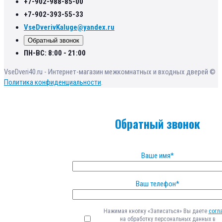
+7-902-988-85-00
+7-902-393-55-33
VseDverivKaluge@yandex.ru
Обратный звонок
ПН-ВС: 8:00 - 21:00
VseDveri40.ru - Интернет-магазин межкомнатных и входных дверей ©
Политика конфиденциальности
.
Обратный звонок
Ваше имя*
Ваш телефон*
Нажимая кнопку «Записаться» Вы даете
согл
на обработку персональных данных в