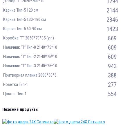
1294
Добор “Т” 2050*200*10
2144
Карниз Тип-5 120 см
2846
Карниз Тип-5 130-180 см
1423
Карниз Тип-5 60-90 см
869
Коробка “Т” 2050*70*35 (у,п)
609
Наличник “Т” Тип-0 2140*75*10
609
Наличник “Т” Тип-2 2140*75*10
943
Наличник “Т” Тип-3 2140*75*10
388
Притворная планка 2000*30*6
277
Розетка Тип-1
554
Цоколь Тип-1
Похожие продукты