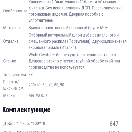
Классический “выступающий” багет и объемная
филенка. Без использования ДСП. Телескопические
Особенности
погонажные изделия. Дверная коробка с
уплотнителем.
Материал
Высококачественный сосновый брус и MDF.
Отборный натуральный шпон дуба радиального и
Отделка
смешанного распила (Португалия), двухкомпонентная
акриловая эмаль (Италия).
White Сrystal — белое художественное сатинато.
Стекло
Дешевое стекло с пескоструйной обработкой при
производстве не используется.
Толщина, мм
38
Высота/
200/40, 60, 70, 80, 90
ширина, см
Марка
MR. WOOD
Комплектующие
647
Добор “Т” 2050*100*10