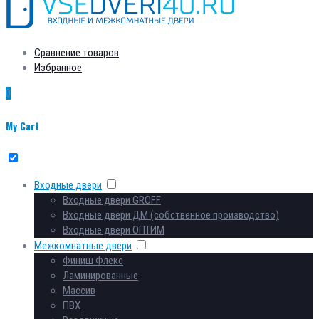
Сравнение товаров
Избранное
0
My Cart
Входные двери
Входные двери GROFF
Входные двери ДМ (собственное производство)
Входные двери ОПТИМ
Межкомнатные двери
Финиш Флекс
Ламинированные
Массив
ПВХ