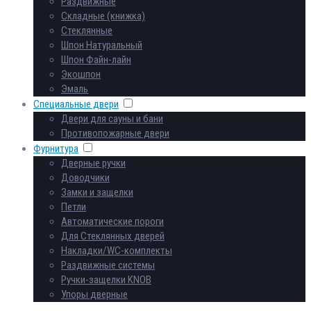
Раздвижные
Складные (книжка)
Стеклянные
Шпон Натуральный
Шпон Файн-лайн
Экошпон
Эмаль
Специальные двери
Двери для сауны и бани
Противопожарные двери
Фурнитура
Дверные ручки
Доводчики
Замки и защелки
Петли
Автоматические пороги
Для Стеклянных дверей
Накладки/WC-комплекты
Раздвижные системы
Ручки-защелки KNOB
Упоры дверные