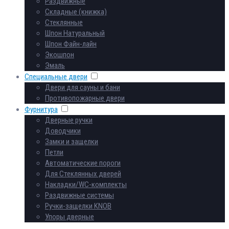
Раздвижные
Складные (книжка)
Стеклянные
Шпон Натуральный
Шпон Файн-лайн
Экошпон
Эмаль
Специальные двери
Двери для сауны и бани
Противопожарные двери
Фурнитура
Дверные ручки
Доводчики
Замки и защелки
Петли
Автоматические пороги
Для Стеклянных дверей
Накладки/WC-комплекты
Раздвижные системы
Ручки-защелки KNOB
Упоры дверные