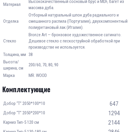
Высококачественный сосновый брус и MDF, багет из
Материал
массива дуба.
Отборный натуральный шпон дуба радиального и
Отделка
смешанного распила (Португалия), двухкомпонентный
полиуретановый лак (Италия).
Bronze Art — бронзовое художественное сатинато.
Стекло
Дешевое стекло с пескоструйной обработкой при
производстве не используется.
Толщина, мм
38
Высота/
200/60, 70, 80, 90
ширина, см
Марка
MR. WOOD
Комплектующие
647
Добор “Т” 2050*100*10
1294
Добор “Т” 2050*200*10
2144
Карниз Тип-5 120 см
2846
Карниз Тип-5 130-180 см