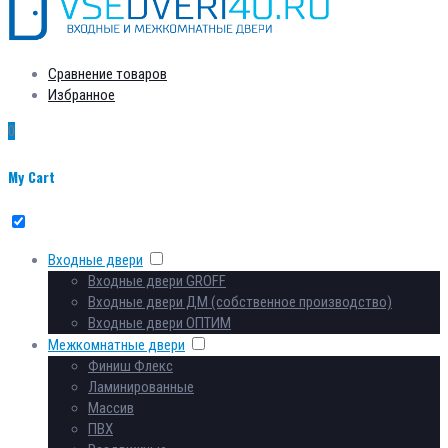
Сравнение товаров
Избранное
0
My Cart
Входные двери
Входные двери GROFF
Входные двери ДМ (собственное производство)
Входные двери ОПТИМ
Межкомнатные двери
Финиш Флекс
Ламинированные
Массив
ПВХ