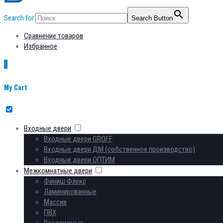
Search for:
Search Button
Сравнение товаров
Избранное
0
My Cart
Входные двери
Входные двери GROFF
Входные двери ДМ (собственное производство)
Входные двери ОПТИМ
Межкомнатные двери
Финиш Флекс
Ламинированные
Массив
ПВХ
Раздвижные