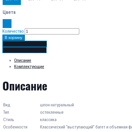
Цвета
Количество
В корзину
Добавить в сравнение
Добавить в избранное
Описание
Комплектующие
Описание
Вид
шпон натуральный
Тип
остекленные
Стиль
классика
Особенности
Классический “выступающий” багет и объемная фи