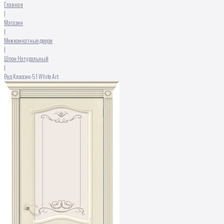
Главная
|
Магазин
|
Межкомнатные двери
|
Шпон Натуральный
|
Вуд Классик-51 White Art