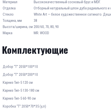
Материал
Высококачественный сосновый брус и MDF.
Отделка
Отборный натуральный шпон дуба радиального и с
Стекло
White Art — белое художественное сатинато. Деш
Толщина, мм
38
Высота/ширина, см
200/60, 70, 80, 90
Марка
MR. WOOD
Комплектующие
Добор “Т” 2050*100*10
Добор “Т” 2050*200*10
Карниз Тип-5 120 см
Карниз Тип-5 130-180 см
Карниз Тип-5 60-90 см
Коробка “Т” 2050*70*35 (у,п)