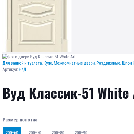
Для ванной и туалета
,
Купе
,
Межкомнатные двери
,
Раздвижные
,
Шпон 
Артикул:
Н/Д
Вуд Классик-51 White 
Размер полотна
200*60
200*70
200*80
200*90