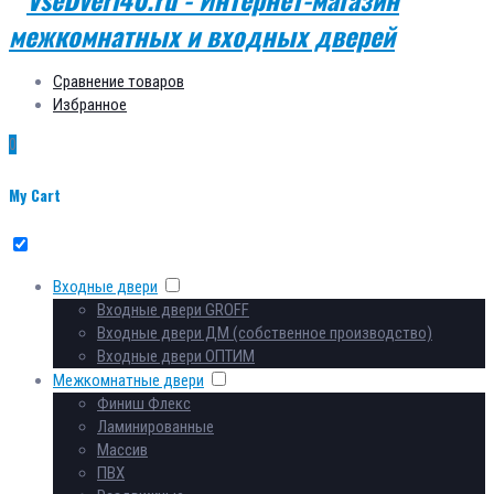
Сравнение товаров
Избранное
0
My Cart
Входные двери
Входные двери GROFF
Входные двери ДМ (собственное производство)
Входные двери ОПТИМ
Межкомнатные двери
Финиш Флекс
Ламинированные
Массив
ПВХ