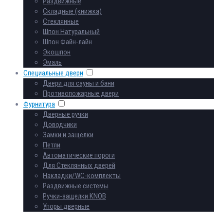
Раздвижные
Складные (книжка)
Стеклянные
Шпон Натуральный
Шпон Файн-лайн
Экошпон
Эмаль
Специальные двери
Двери для сауны и бани
Противопожарные двери
Фурнитура
Дверные ручки
Доводчики
Замки и защелки
Петли
Автоматические пороги
Для Стеклянных дверей
Накладки/WC-комплекты
Раздвижные системы
Ручки-защелки KNOB
Упоры дверные