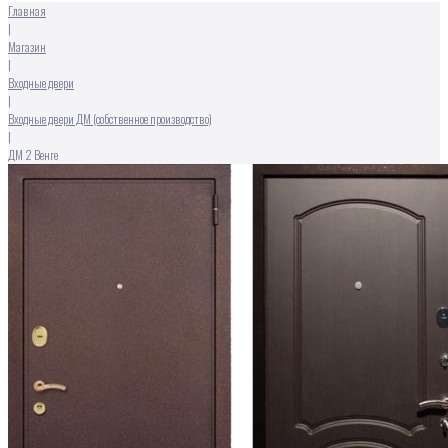
Главная
|
Магазин
|
Входные двери
|
Входные двери ДМ (собственное производство)
|
ДМ 2 Венге