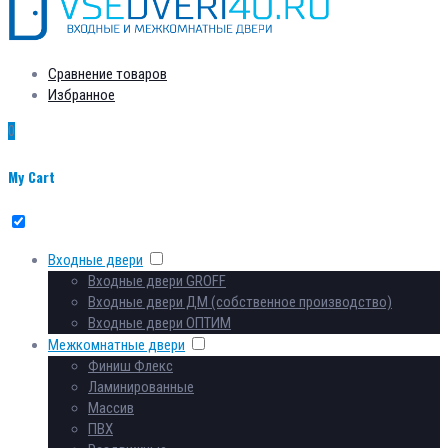
Сравнение товаров
Избранное
0
My Cart
Входные двери
Входные двери GROFF
Входные двери ДМ (собственное производство)
Входные двери ОПТИМ
Межкомнатные двери
Финиш Флекс
Ламинированные
Массив
ПВХ