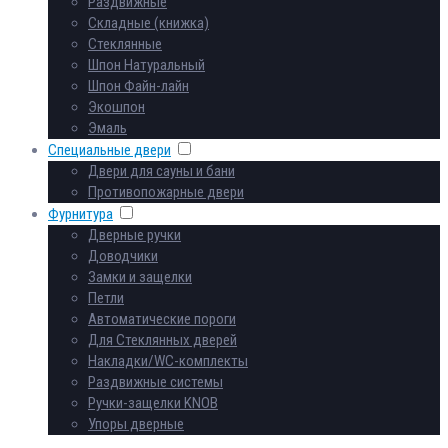
Раздвижные
Складные (книжка)
Стеклянные
Шпон Натуральный
Шпон Файн-лайн
Экошпон
Эмаль
Специальные двери
Двери для сауны и бани
Противопожарные двери
Фурнитура
Дверные ручки
Доводчики
Замки и защелки
Петли
Автоматические пороги
Для Стеклянных дверей
Накладки/WC-комплекты
Раздвижные системы
Ручки-защелки KNOB
Упоры дверные