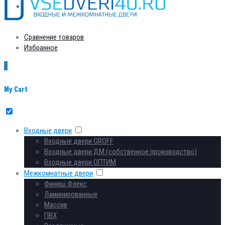
Сравнение товаров
Избранное
0
My Cart
Входные двери
Входные двери GROFF
Входные двери ДМ (собственное производство)
Входные двери ОПТИМ
Межкомнатные двери
Финиш Флекс
Ламинированные
Массив
ПВХ