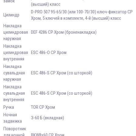
замок
(высший) класс
D-PRO 507 95-65/30 (или 100-70/30) ключ-фиксатор CP
Цилиндр
Хром, 5 ключей в комплекте, 4-й (высший) класс
Накладка
цилиндровая
DEF 4286 CP Хром (броненакладка)
наружная
Накладка
цилиндровая
ESC 486-О CP Хром
внутренняя
Накладка
сувальдная
ESC 486-S CP Хром (со шторкой)
наружная
Накладка
сувальдная
ESC 486-S CP Хром (со шторкой)
внутренняя
Ручка
TOR СР Хром
Ночная
З-60 Б (вкладная)
задвижка
Поворотник
для ночной
BKW8x60 CP Хром