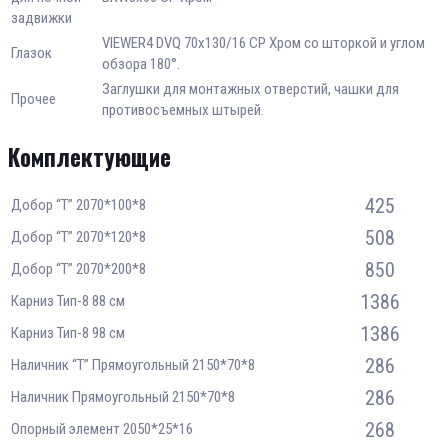
задвижки
VIEWER4 DVQ 70х130/16 CP Хром со шторкой и углом
Глазок
обзора 180°.
Заглушки для монтажных отверстий, чашки для
Прочее
противосъемных штырей.
Комплектующие
425
Добор “Т” 2070*100*8
508
Добор “Т” 2070*120*8
850
Добор “Т” 2070*200*8
1386
Карниз Тип-8 88 см
1386
Карниз Тип-8 98 см
286
Наличник “Т” Прямоугольный 2150*70*8
286
Наличник Прямоугольный 2150*70*8
268
Опорный элемент 2050*25*16