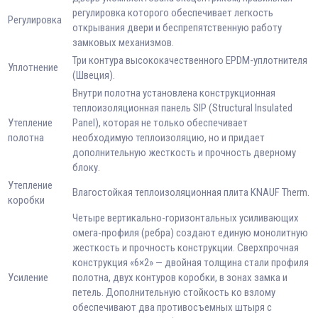
регулировка которого обеспечивает легкость
Регулировка
открывания двери и беспрепятственную работу
замковых механизмов.
Три контура высококачественного EPDM-уплотнителя
Уплотнение
(Швеция).
Внутри полотна установлена конструкционная
теплоизоляционная панель SIP (Structural Insulated
Утепление
Panel), которая не только обеспечивает
полотна
необходимую теплоизоляцию, но и придает
дополнительную жесткость и прочность дверному
блоку.
Утепление
Влагостойкая теплоизоляционная плита KNAUF Therm.
коробки
Четыре вертикально-горизонтальных усиливающих
омега-профиля (ребра) создают единую монолитную
жесткость и прочность конструкции. Сверхпрочная
конструкция «6×2» — двойная толщина стали профиля
Усиление
полотна, двух контуров коробки, в зонах замка и
петель. Дополнительную стойкость ко взлому
обеспечивают два противосъемных штыря с