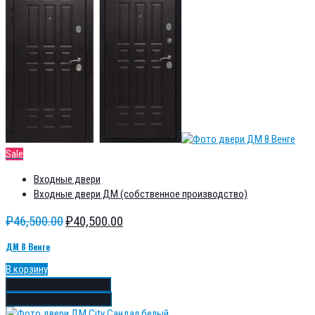
Sale
Входные двери
Входные двери ДМ (собственное производство)
₽
46,500.00
₽
40,500.00
ДМ 8 Венге
В корзину
Добавить в избранное
Добавить в сравнение