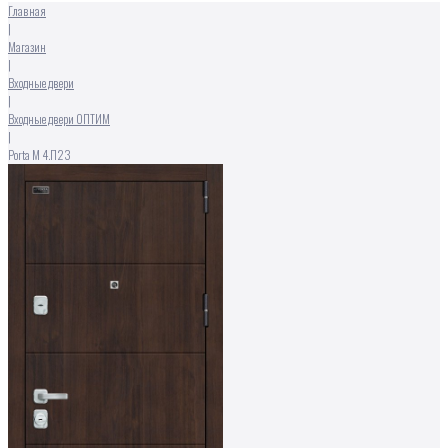
Главная
|
Магазин
|
Входные двери
|
Входные двери ОПТИМ
|
Porta M 4.П23