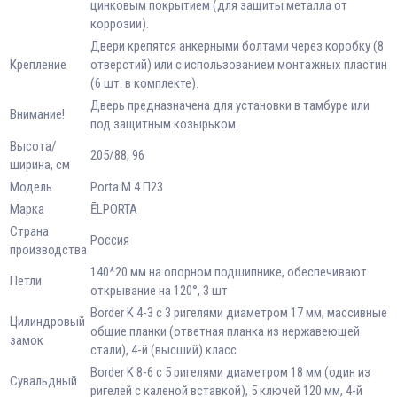
цинковым покрытием (для защиты металла от
коррозии).
Двери крепятся анкерными болтами через коробку (8
Крепление
отверстий) или с использованием монтажных пластин
(6 шт. в комплекте).
Дверь предназначена для установки в тамбуре или
Внимание!
под защитным козырьком.
Высота/
205/88, 96
ширина, см
Модель
Porta M 4.П23
Марка
ĒLPORTA
Страна
Россия
производства
140*20 мм на опорном подшипнике, обеспечивают
Петли
открывание на 120°, 3 шт
Border K 4-3 с 3 ригелями диаметром 17 мм, массивные
Цилиндровый
общие планки (ответная планка из нержавеющей
замок
стали), 4-й (высший) класс
Border K 8-6 с 5 ригелями диаметром 18 мм (один из
Сувальдный
ригелей с каленой вставкой), 5 ключей 120 мм, 4-й