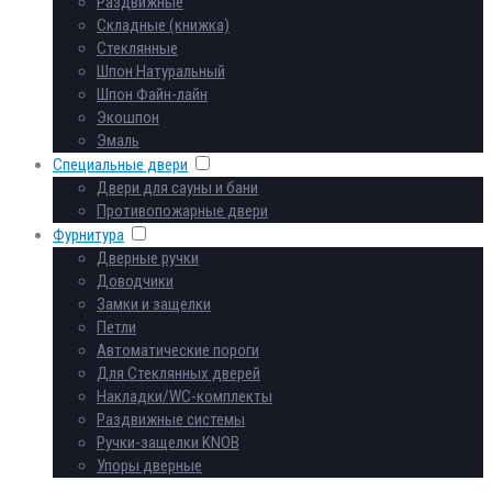
Раздвижные
Складные (книжка)
Стеклянные
Шпон Натуральный
Шпон Файн-лайн
Экошпон
Эмаль
Специальные двери
Двери для сауны и бани
Противопожарные двери
Фурнитура
Дверные ручки
Доводчики
Замки и защелки
Петли
Автоматические пороги
Для Стеклянных дверей
Накладки/WC-комплекты
Раздвижные системы
Ручки-защелки KNOB
Упоры дверные