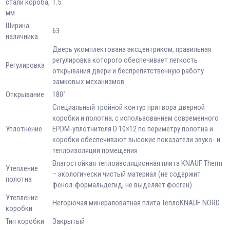
стали короба,
1.5
мм
Ширина
63
наличника
Дверь укомплектована эксцентриком, правильная
регулировка которого обеспечивает легкость
Регулировка
открывания двери и беспрепятственную работу
замковых механизмов.
Открывание
180˚
Специальный тройной контур притвора дверной
коробки и полотна, с использованием современного
Уплотнение
EPDM-уплотнителя D 10×12 по периметру полотна и
коробки обеспечивают высокие показатели звуко- и
теплоизоляции помещения
Влагостойкая теплоизоляционная плита KNAUF Therm
Утепление
– экологически чистый материал (не содержит
полотна
фенол-формальдегид, не выделяет фосген).
Утепление
Негорючая минераловатная плита ТеплоKNAUF NORD
коробки
Тип коробки
Закрытый