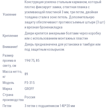
Конструкция усилена стальным карманом, который
плотно фиксирует замки, ответная планка с
усиливающей пластиной 3 мм, три петли, двойная
Усиление
толщина стали в зоне петель. Дополнительную
защиту обеспечивают противосъемные штыри (3 шт)
и врезная броненакладка
Двери крепятся анкерными болтами через коробку
Крепление
или с использованием монтажных пластин
Дверь предназначена для установки в тамбуре или
Внимание!
под защитным козырьком.
Размер
проема в
194/75, 85
свету, см
Масса нетто,
89
кг
Модель
Р3-315
Марка
GROFF
Страна
Россия
производства
Петли
3 петли с подшипником 140*20 мм