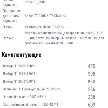
Border ЗДЗ-01
задвижка
Поворотник
для ночной
Apecs ТТ-0705-6/75 CR Хром
задвижки
Глазок
Алюминиевый 90-130 Хром
Металлические пластины для крепления двери “Уши”
Прочее
— 6 шт, заглушки анкерных болтов — 6 шт, чашки для
противосъемных штырей — 2 шт
Комплектующие
425
Добор “Т” 2070*100*8
508
Добор “Т” 2070*120*8
850
Добор “Т” 2070*200*8
286
Наличник “Т” Прямоугольный 2150*70*8
268
Опорный элемент 2050*25*16
609
Соединительный элемент 2050*86*16