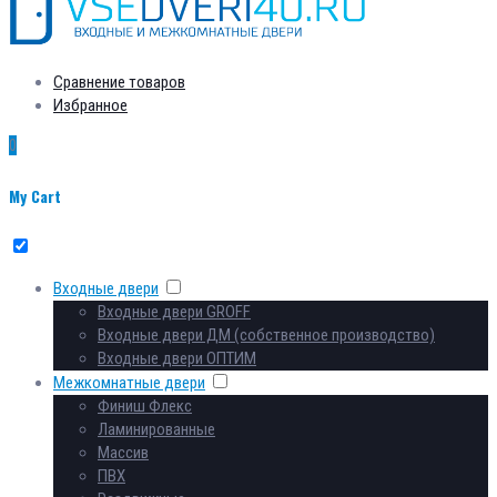
Сравнение товаров
Избранное
0
My Cart
Входные двери
Входные двери GROFF
Входные двери ДМ (собственное производство)
Входные двери ОПТИМ
Межкомнатные двери
Финиш Флекс
Ламинированные
Массив
ПВХ