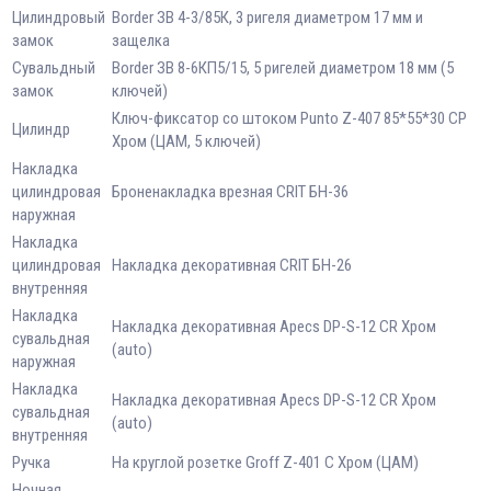
Цилиндровый
Border ЗВ 4-3/85К, 3 ригеля диаметром 17 мм и
замок
защелка
Сувальдный
Border ЗВ 8-6КП5/15, 5 ригелей диаметром 18 мм (5
замок
ключей)
Ключ-фиксатор со штоком Punto Z-407 85*55*30 CP
Цилиндр
Хром (ЦАМ, 5 ключей)
Накладка
цилиндровая
Броненакладка врезная CRIT БН-36
наружная
Накладка
цилиндровая
Накладка декоративная CRIT БН-26
внутренняя
Накладка
Накладка декоративная Apecs DP-S-12 CR Хром
сувальдная
(auto)
наружная
Накладка
Накладка декоративная Apecs DP-S-12 CR Хром
сувальдная
(auto)
внутренняя
Ручка
На круглой розетке Groff Z-401 C Хром (ЦАМ)
Ночная