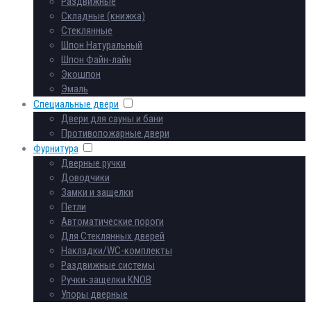
Раздвижные
Складные (книжка)
Стеклянные
Шпон Натуральный
Шпон Файн-лайн
Экошпон
Эмаль
Специальные двери
Двери для сауны и бани
Противопожарные двери
Фурнитура
Дверные ручки
Доводчики
Замки и защелки
Петли
Автоматические пороги
Для Стеклянных дверей
Накладки/WC-комплекты
Раздвижные системы
Ручки-защелки KNOB
Упоры дверные