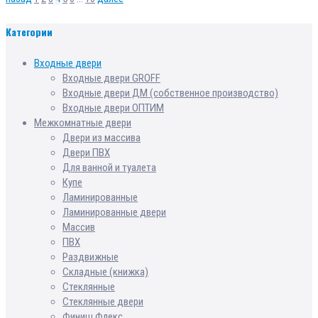
Категории
Входные двери
Входные двери GROFF
Входные двери ДМ (собственное производство)
Входные двери ОПТИМ
Межкомнатные двери
Двери из массива
Двери ПВХ
Для ванной и туалета
Купе
Ламинированные
Ламинированные двери
Массив
ПВХ
Раздвижные
Складные (книжка)
Стеклянные
Стеклянные двери
Финиш Флекс