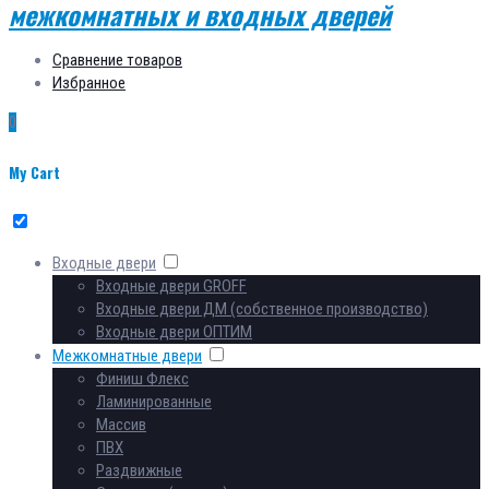
Сравнение товаров
Избранное
0
My Cart
Входные двери
Входные двери GROFF
Входные двери ДМ (собственное производство)
Входные двери ОПТИМ
Межкомнатные двери
Финиш Флекс
Ламинированные
Массив
ПВХ
Раздвижные