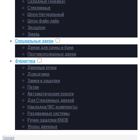
Складные (книжка)
Стеклянные
Шпон Натуральный
Шпон Файн-лайн
Экошпон
Эмаль
Специальные двери
Двери для сауны и бани
Противопожарные двери
Фурнитура
Дверные ручки
Доводчики
Замки и защелки
Петли
Автоматические пороги
Для Стеклянных дверей
Накладки/WC-комплекты
Раздвижные системы
Ручки-защелки KNOB
Упоры дверные
Главная