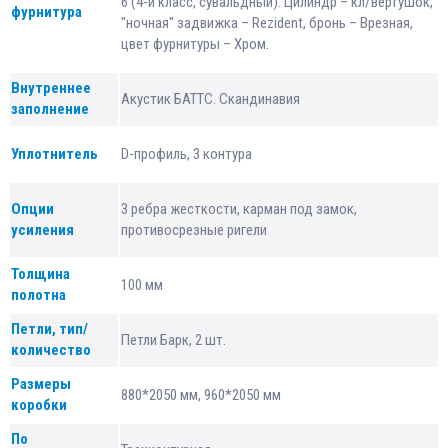
6 (4-й класс, сувальдный). Цилиндр – кл/вертушок,
фурнитура
"ночная" задвижка – Rezident, бронь – Врезная,
цвет фурнитуры – Хром.
Внутреннее
Акустик БАТТС. Скандинавия
заполнение
Уплотнитель
D-профиль, 3 контура
Опции
3 ребра жесткости, карман под замок,
усиления
противосрезные ригели
Толщина
100 мм
полотна
Петли, тип/
Петли Барк, 2 шт.
количество
Размеры
880*2050 мм, 960*2050 мм
коробки
По