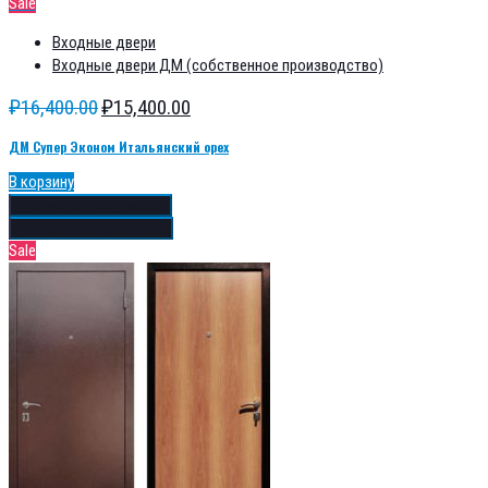
Sale
Входные двери
Входные двери ДМ (собственное производство)
₽
16,400.00
₽
15,400.00
ДМ Супер Эконом Итальянский орех
В корзину
Добавить в избранное
Добавить в сравнение
Sale