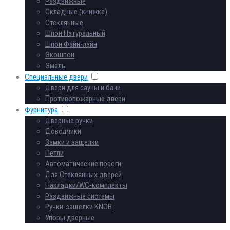
Раздвижные
Складные (книжка)
Стеклянные
Шпон Натуральный
Шпон Файн-лайн
Экошпон
Эмаль
Специальные двери
Двери для сауны и бани
Противопожарные двери
Фурнитура
Дверные ручки
Доводчики
Замки и защелки
Петли
Автоматические пороги
Для Стеклянных дверей
Накладки/WC-комплекты
Раздвижные системы
Ручки-защелки KNOB
Упоры дверные