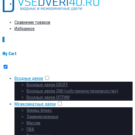
Сравнение товаров
Избранное
0
My Cart
Входные двери
Входные двери GROFF
Входные двери ДМ (собственное производство)
Входные двери ОПТИМ
Межкомнатные двери
Финиш Флекс
Ламинированные
Массив
ПВХ