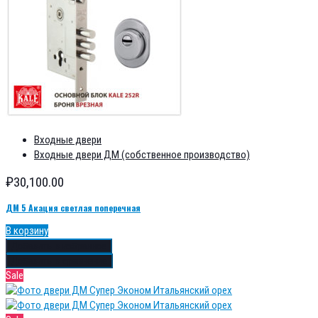
Входные двери
Входные двери ДМ (собственное производство)
₽
30,100.00
ДМ 5 Акация светлая поперечная
В корзину
Добавить в избранное
Добавить в сравнение
Sale