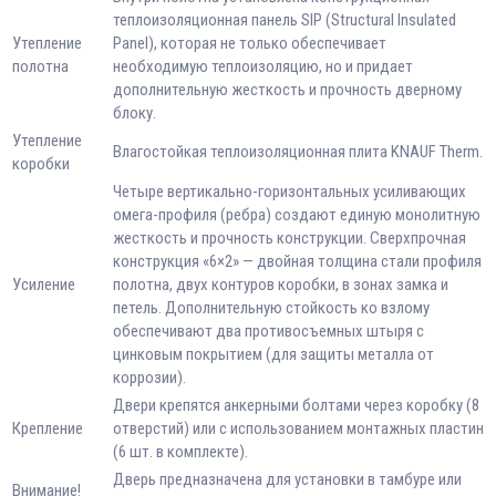
теплоизоляционная панель SIP (Structural Insulated
Утепление
Panel), которая не только обеспечивает
полотна
необходимую теплоизоляцию, но и придает
дополнительную жесткость и прочность дверному
блоку.
Утепление
Влагостойкая теплоизоляционная плита KNAUF Therm.
коробки
Четыре вертикально-горизонтальных усиливающих
омега-профиля (ребра) создают единую монолитную
жесткость и прочность конструкции. Сверхпрочная
конструкция «6×2» — двойная толщина стали профиля
Усиление
полотна, двух контуров коробки, в зонах замка и
петель. Дополнительную стойкость ко взлому
обеспечивают два противосъемных штыря с
цинковым покрытием (для защиты металла от
коррозии).
Двери крепятся анкерными болтами через коробку (8
Крепление
отверстий) или с использованием монтажных пластин
(6 шт. в комплекте).
Дверь предназначена для установки в тамбуре или
Внимание!