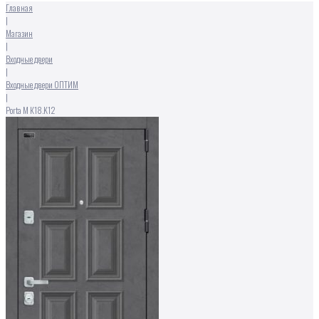
Главная
|
Магазин
|
Входные двери
|
Входные двери ОПТИМ
|
Porta M К18.K12