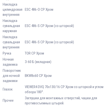
Накладка
цилиндровая
ESC 486-О CP Хром
внутренняя
Накладка
сувальдная
ESC 486-S CP Хром (со шторкой)
наружная
Накладка
сувальдная
ESC 486-S CP Хром (со шторкой)
внутренняя
Ручка
TOR СР Хром
Ночная
З-60 Б (вкладная)
задвижка
Поворотник
для ночной
BKW8x60 CP Хром
задвижки
VIEWER4 DVQ 70х130/16 CP Хром со шторкой и углом
Глазок
обзора 180°.
Заглушки для монтажных отверстий, чашки для
Прочее
противосъемных штырей.