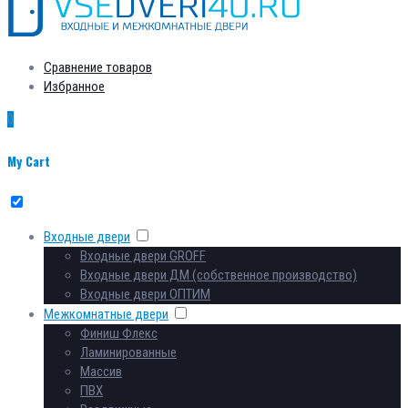
Сравнение товаров
Избранное
0
My Cart
Входные двери
Входные двери GROFF
Входные двери ДМ (собственное производство)
Входные двери ОПТИМ
Межкомнатные двери
Финиш Флекс
Ламинированные
Массив
ПВХ