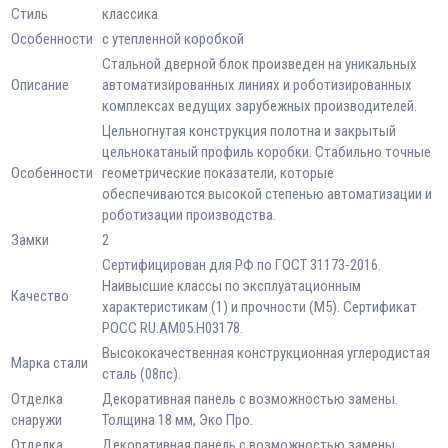
Стиль
классика
Особенности
с утепленной коробкой
Стальной дверной блок произведен на уникальных
Описание
автоматизированных линиях и роботизированных
комплексах ведущих зарубежных производителей.
Цельногнутая конструкция полотна и закрытый
цельнокатаный профиль коробки. Стабильно точные
Особенности
геометрические показатели, которые
обеспечиваются высокой степенью автоматизации и
роботизации производства.
Замки
2
Сертифицирован для РФ по ГОСТ 31173-2016.
Наивысшие классы по эксплуатационным
Качество
характеристикам (1) и прочности (М5). Сертификат
POCC RU.AM05.H03178.
Высококачественная конструкционная углеродистая
Марка стали
сталь (08пс).
Отделка
Декоративная панель с возможностью замены.
снаружи
Толщина 18 мм, Эко Про.
Отделка
Декоративная панель с возможностью замены.