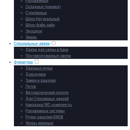
Раздвижные
Складные (книжка)
Стеклянные
Шпон Натуральный
Шпон Файн-лайн
Экошпон
Эмаль
Специальные двери
Двери для сауны и бани
Противопожарные двери
Фурнитура
Дверные ручки
Доводчики
Замки и защелки
Петли
Автоматические пороги
Для Стеклянных дверей
Накладки/WC-комплекты
Раздвижные системы
Ручки-защелки KNOB
Упоры дверные