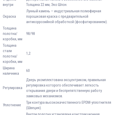
внутри
Толщина 22 мм, Эко Шпон.
Лунный камень — индустриальная полиэфирная
Окраска
порошковая краска с предварительной
антикоррозийной обработкой (фосфатированием).
Толщина
полотна/
98/98
коробки, мм
Толщина
стали
1,2
полотна/
коробки, мм
Ширина
60
наличника
Дверь укомплектована эксцентриком, правильная
регулировка которого обеспечивает легкость
Регулировка
открывания двери и беспрепятственную работу
замковых механизмов.
Три контура высококачественного EPDM-уплотнителя
Уплотнение
(Швеция).
Внутри полотна установлена конструкционная