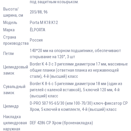
под защитным козырьком.
Высота/
205/88, 96
ширина, см
Модель
Porta M К18.K12
Марка
ĒLPORTA
Страна
Россия
производства
140*20 мм на опорном подшипнике, обеспечивают
Петли
открывание на 120°, 3 шт
Border K 4-3 с 3 ригелями диаметром 17 мм, массивные
Цилиндровый
общие планки (ответная планка из нержавеющей
замок
стали), 4-й (высший) класс
Border K 8-6 с 5 ригелями диаметром 18 мм (один из
Сувальдный
ригелей с каленой вставкой), 5 ключей 120 мм, 4-й
замок
(высший) класс
D-PRO 507 95-65/30 (или 100-70/30) ключ-фиксатор CP
Цилиндр
Хром, 5 ключей в комплекте, 4-й (высший) класс
Накладка
цилиндровая
DEF 4286 CP Хром (броненакладка)
наружная